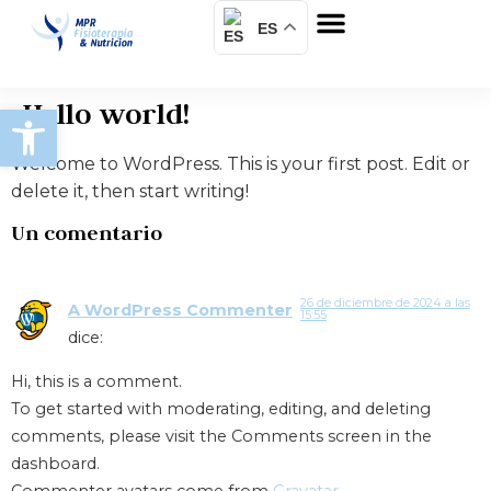
ES
Sobre nosotros
Hello world!
Abrir barra de herramientas
Welcome to WordPress. This is your first post. Edit or
delete it, then start writing!
Un comentario
26 de diciembre de 2024 a las
A WordPress Commenter
15:55
dice:
Hi, this is a comment.
To get started with moderating, editing, and deleting
comments, please visit the Comments screen in the
dashboard.
Commenter avatars come from
Gravatar
.